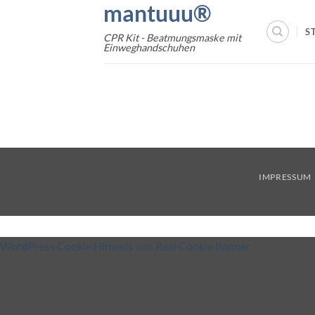
mantuuu®
Zum
Inhalt
S
CPR Kit - Beatmungsmaske mit
springen
Einweghandschuhen
IMPRESSUM
WordPress Cookie Hinweis von Real Cookie Banner