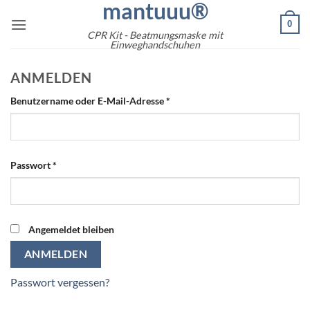
mantuuu®
Zum
0
Inhalt
CPR Kit - Beatmungsmaske mit
springen
Einweghandschuhen
ANMELDEN
E
Benutzername oder E-Mail-Adresse
*
r
f
o
r
E
Passwort
*
d
r
e
f
r
o
l
r
Angemeldet bleiben
i
d
ANMELDEN
c
e
h
r
Passwort vergessen?
l
i