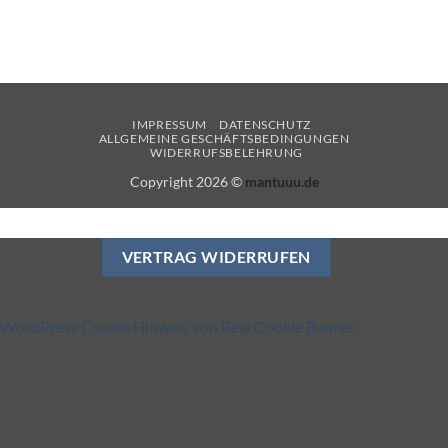
c
h
IMPRESSUM
DATENSCHUTZ
ALLGEMEINE GESCHÄFTSBEDINGUNGEN
WIDERRUFSBELEHRUNG
Copyright 2026 ©
mantuuu.de
VERTRAG WIDERRUFEN
WordPress Cookie Hinweis von Real Cookie Banner