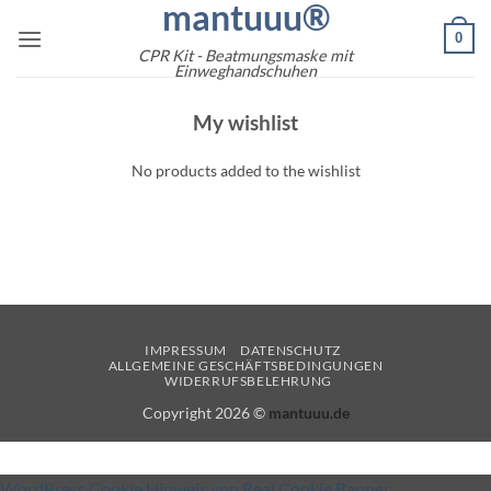
mantuuu®
Zum
0
Inhalt
CPR Kit - Beatmungsmaske mit
springen
Einweghandschuhen
My wishlist
No products added to the wishlist
IMPRESSUM
DATENSCHUTZ
ALLGEMEINE GESCHÄFTSBEDINGUNGEN
WIDERRUFSBELEHRUNG
Copyright 2026 ©
mantuuu.de
WordPress Cookie Hinweis von Real Cookie Banner